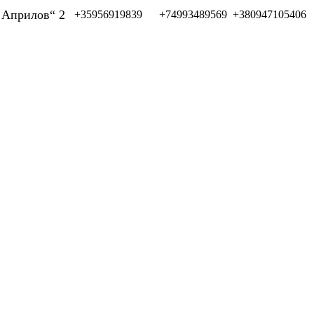
л Априлов“ 2
+35956919839
+74993489569
+380947105406