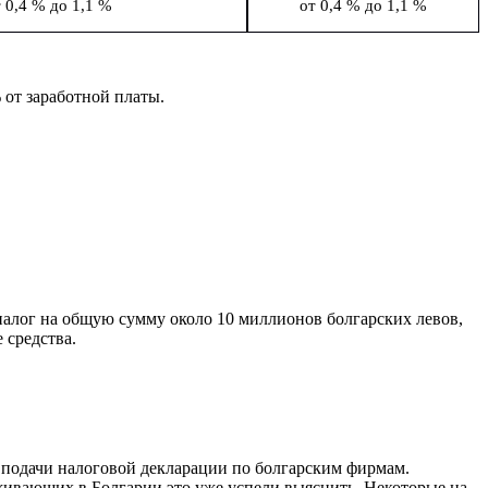
 0,4 % до 1,1 %
от 0,4 % до 1,1 %
 от заработной платы.
налог на общую сумму около 10 миллионов болгарских левов,
 средства.
 подачи налоговой декларации по болгарским фирмам.
живающих в Болгарии это уже успели выяснить. Некоторые на