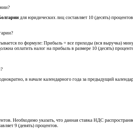
ании?
Болгарии
для юридических лиц составляет 10 (десять) процентов
гарии?
ывается по формуле: Прибыль = все приходы (вся выручка) мину
должна оплатить налог на прибыль в размере 10 (десять) процен
и?
днократно, в начале календарного года за предыдущий календа
нтов. Необходимо указать, что данная ставка НДС распространяе
вляет 9 (девять) процентов.