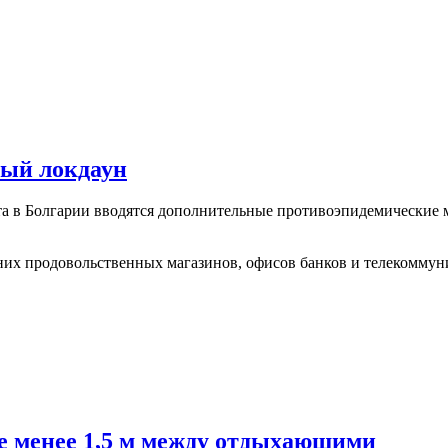
ный локдаун
та в Болгарии вводятся дополнительные противоэпидемические 
 них продовольственных магазинов, офисов банков и телекомму
не менее 1,5 м между отдыхающими