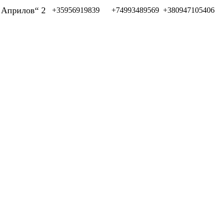
л Априлов“ 2
+35956919839
+74993489569
+380947105406