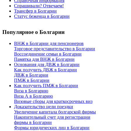
Справочная информация
Спрашивали? Отвечаем!
Трансфер в Болгарии
Статус беженца в Болгарии
Популярное
о Болгарии
ВНЖ в Болгарии для пенсионеров
Торговое представительство в Болгарии
Воссоединение семьи в Болгарии
Памятка для ВНЖ в Болгарии
Основания для ДВЖ в Болгарии
Как получить ДВЖ в Болгарии
ДВЖ в Болгарии
ПМЖ в Болгарии
Как получить ПМЖ в Болгарии
Виза в Болгарию
Виза А в Болгарию
Визовые сборы для краткосрочных виз
Доказательство цели поездки
Увеличение капитала болгарской фирмы
Накопительный счет для регистрации
фирмы в Болгарии
Формы юридических лиц в Болгарии