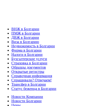
ВНЖ в Болгарии
ПМЖ в Болгарии
ДВЖ в Болгарии
Виза в Болгарию
Недвижимость в Болгарии
Фирма в Болгарии
Налоги в Болгарии
Бухгалтерские услуги
Страховка в Болгарии
Образцы документов
Открытые регистры
Справочная информация
Спрашивали? Отвечаем!
Трансфер в Болгарии
Статус беженца в Болгарии
Новости Компании
Новости Болгарии
Цены