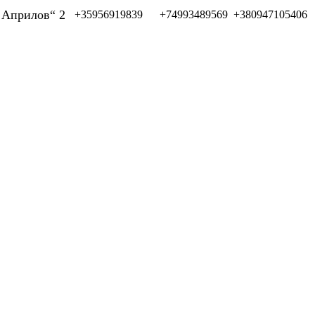
л Априлов“ 2
+35956919839
+74993489569
+380947105406