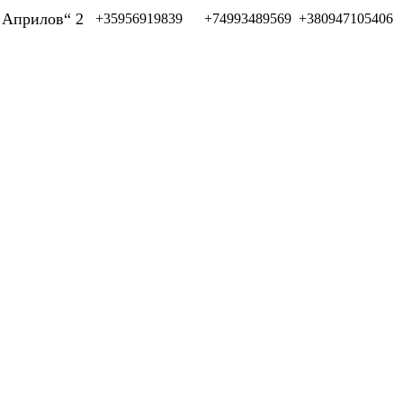
л Априлов“ 2
+35956919839
+74993489569
+380947105406