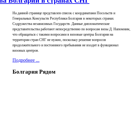
ва Болгарии в странах СНГ
На данной странице представлен список с координатами Посольств и
Генеральных Консульств Республики Болгария в некоторых странах
Содружества независимых Государств. Данные дипломатические
представительства работают непосредственно по вопросам визы Д. Напомним,
что обращаться с такими вопросами в визовые центры Болгарии на
территории стран СНГ не нужно, поскольку решение вопросов
продолжительного и постоянного пребывания не входит в функционал
визовых центров.
Подробнее ...
Болгария
Рядом