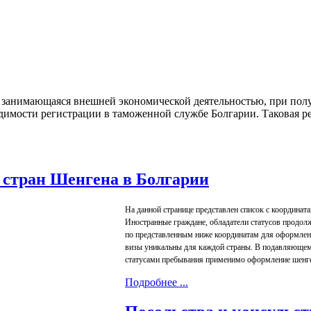
 занимающаяся внешней экономической деятельностью, при получ
димости регистрации в таможенной службе Болгарии. Таковая 
 стран Шенгена в Болгарии
На данной странице представлен список с координат
Иностранные граждане, обладатели статусов продол
по представленным ниже координатам для оформлен
визы уникальны для каждой страны. В подавляюще
статусами пребывания применимо оформление шенге
Подробнее ...