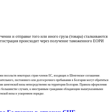
ении и отправке того или иного груза (товара) сталкиваются
регистрация происходит через получение таможенного ЕОРИ
ами посольств некоторых стран-членов ЕС, входящих в Шенгенское соглашение.
жительного, постоянного или долгосрочного пребывания в Болгарии могут обратиться
ия шенгенской визы непосредственно на территории Болгарии. Правила оформления
м большинстве случаев, к иностранным гражданам обладающим вышеуказанными
нской визы в ускоренном порядке.