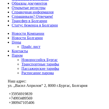
Образцы документов
Открытые регистры
Справочная информация
Спрашивали? Отвечаем!
Трансфер в Болгарии
Статус беженца в Болгарии
Новости Компании
Новости Болгарии
Цены
Прайс лист
Контакты
Паром
Новороссийск Бургас
Транспортные тарифы
Пассажирские тарифы
Расписание парома
Наш адрес:
ул. „Васил Априлов“ 2, 8000 г.Бургас, Болгария
+35956919839
+74993489569
+380947105406