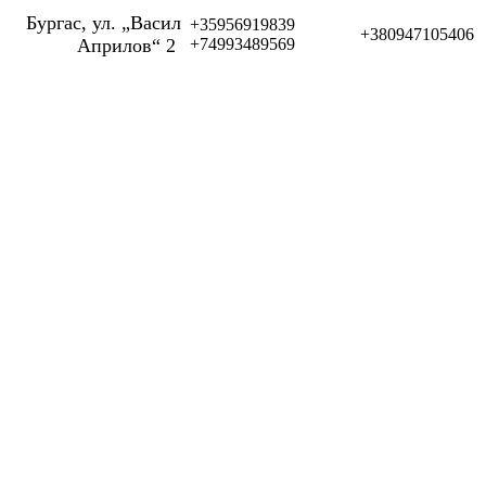
Бургас, ул. „Васил
+35956919839
+380947105406
Априлов“ 2
+74993489569