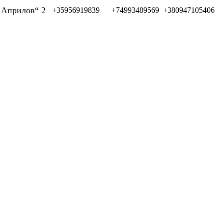
л Априлов“ 2
+35956919839
+74993489569
+380947105406