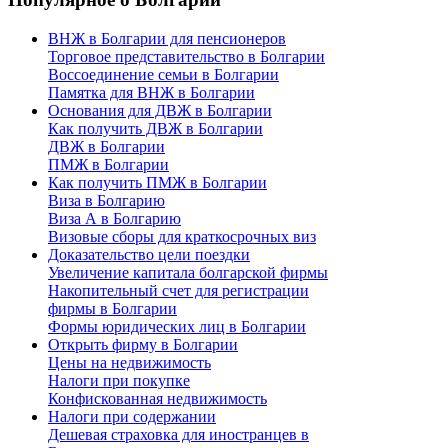
ВНЖ в Болгарии для пенсионеров
Торговое представительство в Болгарии
Воссоединение семьи в Болгарии
Памятка для ВНЖ в Болгарии
Основания для ДВЖ в Болгарии
Как получить ДВЖ в Болгарии
ДВЖ в Болгарии
ПМЖ в Болгарии
Как получить ПМЖ в Болгарии
Виза в Болгарию
Виза А в Болгарию
Визовые сборы для краткосрочных виз
Доказательство цели поездки
Увеличение капитала болгарской фирмы
Накопительный счет для регистрации
фирмы в Болгарии
Формы юридических лиц в Болгарии
Открыть фирму в Болгарии
Цены на недвижимость
Налоги при покупке
Конфискованная недвижимость
Налоги при содержании
Дешевая страховка для иностранцев в