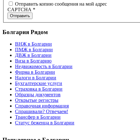
Отправить копию сообщения на мой адрес
CAPTCHA
*
Отправить
Болгария
Рядом
ВНЖ в Болгарии
ПМЖ в Болгарии
ДВЖ в Болгарии
Виза в Болгарию
Недвижимость в Болгарии
Фирма в Болгарии
Налоги в Болгарии
Бухгалтерские услуги
Страховка в Болгарии
Образцы документов
Открытые регистры
Справочная информация
Спрашивали? Отвечаем!
Трансфер в Болгарии
Статус беженца в Болгарии
Популярное
о Болгарии