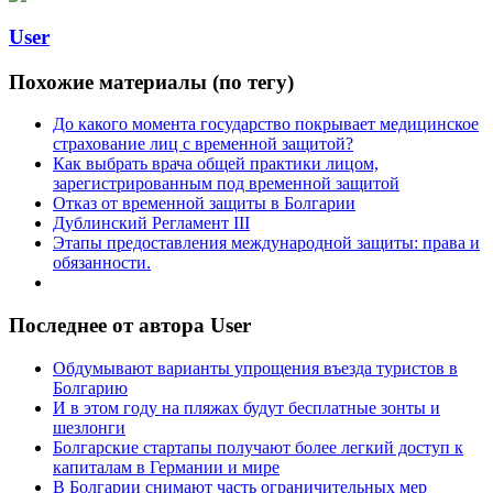
User
Похожие материалы (по тегу)
До какого момента государство покрывает медицинское
страхование лиц с временной защитой?
Как выбрать врача общей практики лицом,
зарегистрированным под временной защитой
Отказ от временной защиты в Болгарии
Дублинский Регламент III
Этапы предоставления международной защиты: права и
обязанности.
Последнее от автора User
Обдумывают варианты упрощения въезда туристов в
Болгарию
И в этом году на пляжах будут бесплатные зонты и
шезлонги
Болгарские стартапы получают более легкий доступ к
капиталам в Германии и мире
В Болгарии снимают часть ограничительных мер