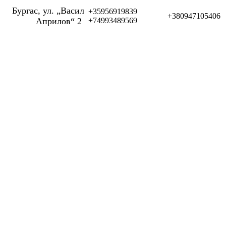
Бургас, ул. „Васил
+35956919839
+380947105406
Априлов“ 2
+74993489569