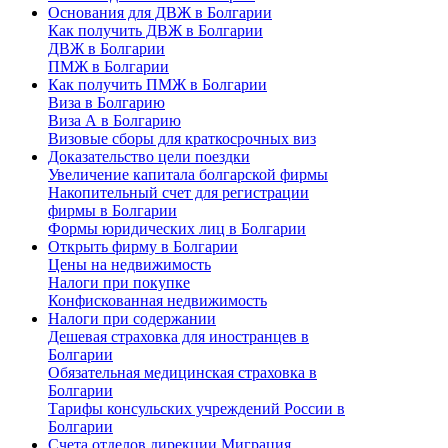
Основания для ДВЖ в Болгарии
Как получить ДВЖ в Болгарии
ДВЖ в Болгарии
ПМЖ в Болгарии
Как получить ПМЖ в Болгарии
Виза в Болгарию
Виза А в Болгарию
Визовые сборы для краткосрочных виз
Доказательство цели поездки
Увеличение капитала болгарской фирмы
Накопительный счет для регистрации
фирмы в Болгарии
Формы юридических лиц в Болгарии
Открыть фирму в Болгарии
Цены на недвижимость
Налоги при покупке
Конфискованная недвижимость
Налоги при содержании
Дешевая страховка для иностранцев в
Болгарии
Обязательная медицинская страховка в
Болгарии
Тарифы консульских учреждений России в
Болгарии
Счета отделов дирекции Миграция