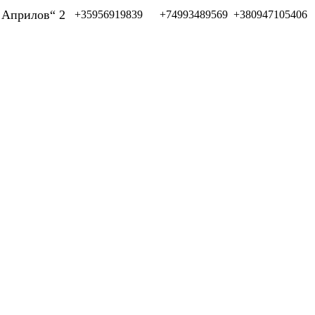
л Априлов“ 2
+35956919839
+74993489569
+380947105406