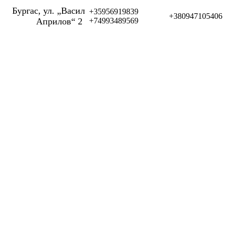
Бургас, ул. „Васил
+35956919839
+380947105406
Априлов“ 2
+74993489569