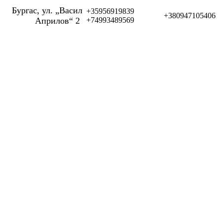
Бургас, ул. „Васил
+35956919839
+380947105406
Априлов“ 2
+74993489569