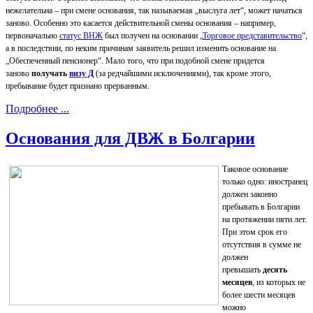
нежелательна – при смене основания, так называемая „выслуга лет“, может начаться
заново. Особенно это касается действительной смены основания – например,
первоначально
статус ВНЖ
был получен на основании „
Торговое представительство
“,
а в последствии, по неким причинам заявитель решил изменить основание на
„Обеспеченный пенсионер“. Мало того, что при подобной смене придется
заново
получать
визу Д
(за редчайшими исключениями), так кроме этого,
пребывание будет признано прерванным.
Подробнее ...
Основания для ДВЖ в Болгарии
Таковое основание
только одно: иностранец
должен законно
пребывать в Болгарии
на протяжении пяти лет.
При этом срок его
отсутствия в сумме не
должен
превышать
десять
месяцев
, из которых не
более шести месяцев
можно