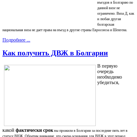
въездов в Болгарию по
данной визе не
ограничено. Виза Д, как
и любая другая
болгарская
национальная виза не дает права на въезд в другие страны Евросоюза и Шенгена.
Подробнее ...
Как получить ДВЖ в Болгарии
В первую
очередь
необходимо
убедиться,
какой
фактически срок
вы прожили в Болгарии за последние пять лет в
статусе ВНЖ. Обратим внимание, что смена основания для ВНЖ в этот период