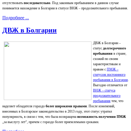
отсутствовать
последовательно
. Под законным пребыванием в данном случае
понимается нахождение в Болгарии в статусе ВНЖ – продолжительного пребывания.
Подробнее ...
ДВЖ в Болгарии
ДВЖ в Болгарии –
статус
долгосрочного
пребывания
в стране,
схожий по своим
характеристикам и
правам с
ПМЖ –
статусом постоянного
пребывания в Болгарии
.
Выгодно отличается от
ВНЖ – статуса
продолжительного
пребывания
тем, что
наделяет обладателя гораздо
более широкими правами
. После изменений,
внесенных в Болгарское законодательство в 2013 году, этот статус утратил
популярность, в связи с тем, что была возвращена
возможность получения ПМЖ
„за выслугу лет“, причем с гораздо более приемлемыми сроками.