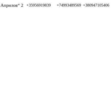
л Априлов“ 2
+35956919839
+74993489569
+380947105406