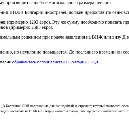
ому производится на базе минимального размера пенсии.
лении ВНЖ в Болгарии иностранец должен предоставить банковск
вов
(примерно 1293 евро). Эту же сумму необходимо показать пр
евов
(примерно 2585 евро).
мальным решением при подаче заявления на ВНЖ или визу Д в 
пенно, но неуклонно повышается. До последнего времени он сос
лгарии
обращайтесь к специалистам В Болгарии ЕООД
.
а „В Болгарии“ ООД подготовила для вас удобный инструмент, который позволит избе
одать заявление на ВНЖ в Болгарии самостоятельно, либо проверить компетентность тог