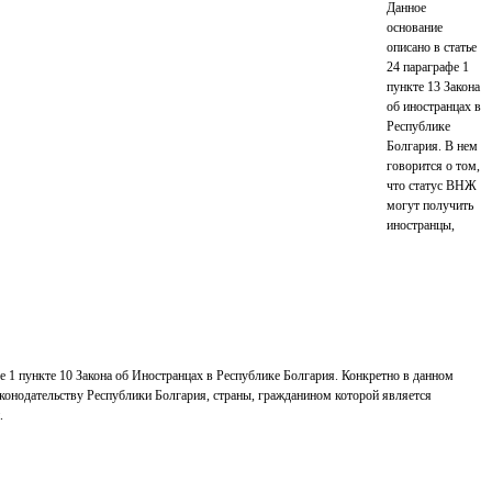
Данное
основание
описано в статье
24 параграфе 1
пункте 13 Закона
об иностранцах в
Республике
Болгария. В нем
говорится о том,
что статус ВНЖ
могут получить
иностранцы,
е 1 пункте 10 Закона об Иностранцах в Республике Болгария. Конкретно в данном
аконодательству Республики Болгария, страны, гражданином которой является
.