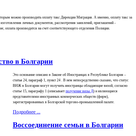
которым можно производить оплату такс Дирекции Миграция. А именно, оплату такс за
зготовления личных документов, рассмотрения заявлений, приглашений -
ие, оплата производится на счет соответствующего отделения Полиции.
ство в Болгарии
Это основание описано в Законе об Иностранцах в Республике Болгария –
статья 24, параграф 1, пункт 24 . В нем непосредственно сказано, что статус
ВНЖ в Болгарии могут получить иностранцы обладающие визой, согласно
статье 15, параграфу 1 (описывает
получение визы Д
) и являющиеся
представителями иностранных коммерческих обществ (фирм),
зарегистрированных в Болгарской торгово-промышленной палате.
Подробнее ...
Воссоединение семьи в Болгарии