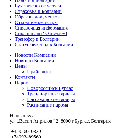
Налоги в Болгарии
Бухгалтерские услуги
Страховка в Болгарии
Образцы документов
Открытые регистры
Справочная информация
Спрашивали? Отвечаем!
Трансфер в Болгарии
Статус беженца в Болгарии
Новости Компании
Новости Болгарии
Цены
Прайс лист
Контакты
Паром
Новороссийск Бургас
Транспортные тарифы
Пассажирские тарифы
Расписание парома
Наш адрес:
ул. „Васил Априлов“ 2, 8000 г.Бургас, Болгария
+35956919839
+74993489569