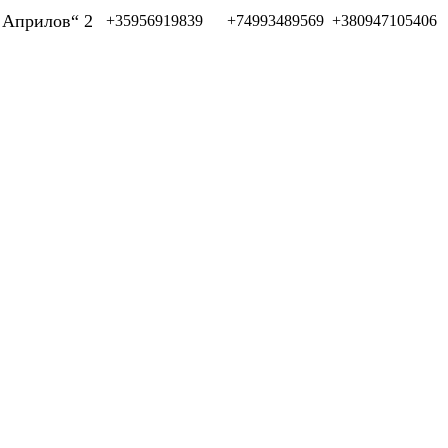
л Априлов“ 2
+35956919839
+74993489569
+380947105406