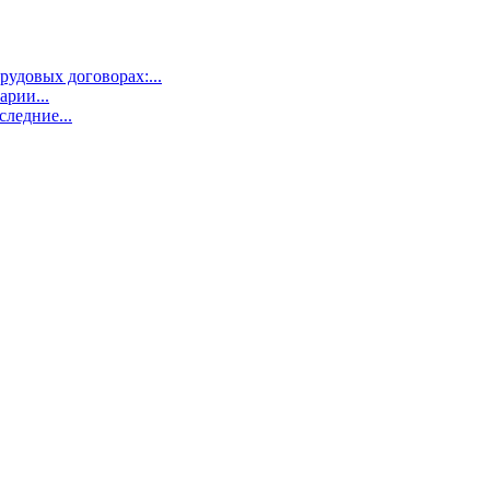
удовых договорах:...
арии...
ледние...