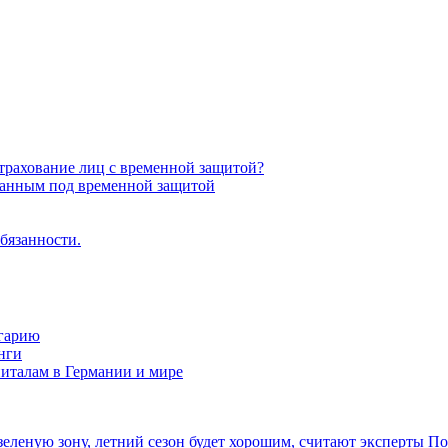
трахование лиц с временной защитой?
ванным под временной защитой
бязанности.
лгарию
нги
питалам в Германии и мире
 зеленую зону, летний сезон будет хорошим, считают эксперты
По