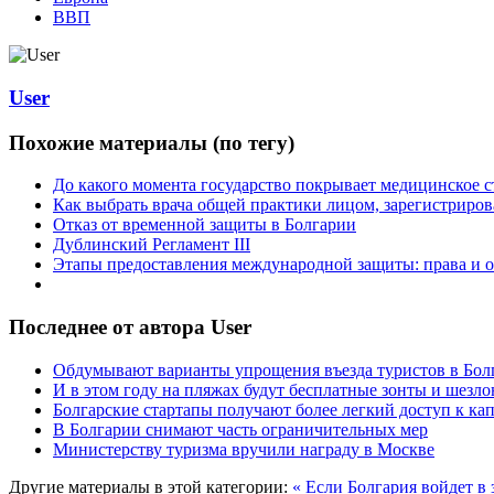
ВВП
User
Похожие материалы (по тегу)
До какого момента государство покрывает медицинское с
Как выбрать врача общей практики лицом, зарегистриро
Отказ от временной защиты в Болгарии
Дублинский Регламент III
Этапы предоставления международной защиты: права и о
Последнее от автора User
Обдумывают варианты упрощения въезда туристов в Бо
И в этом году на пляжах будут бесплатные зонты и шезло
Болгарские стартапы получают более легкий доступ к ка
В Болгарии снимают часть ограничительных мер
Министерству туризма вручили награду в Москве
Другие материалы в этой категории:
« Если Болгария войдет в